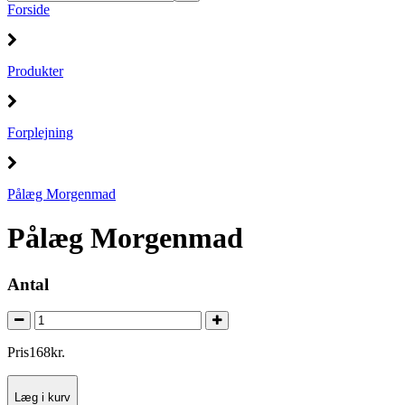
Forside
Produkter
Forplejning
Pålæg Morgenmad
Pålæg Morgenmad
Antal
Pris
168
kr.
Læg i kurv