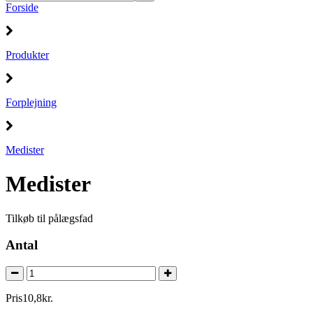
Forside
Produkter
Forplejning
Medister
Medister
Tilkøb til pålægsfad
Antal
Pris
10
,
8
kr.