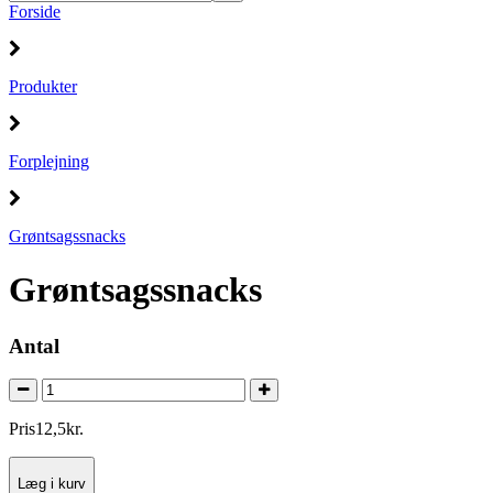
Forside
Produkter
Forplejning
Grøntsagssnacks
Grøntsagssnacks
Antal
Pris
12
,
5
kr.
Læg i kurv