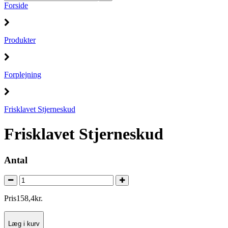
Forside
Produkter
Forplejning
Frisklavet Stjerneskud
Frisklavet Stjerneskud
Antal
Pris
158
,
4
kr.
Læg i kurv