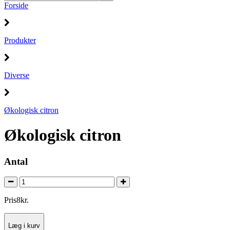
Forside
Produkter
Diverse
Økologisk citron
Økologisk citron
Antal
Pris
8
kr.
Læg i kurv