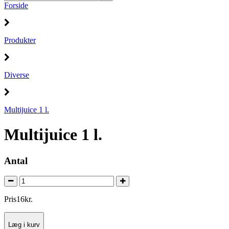
Forside
Produkter
Diverse
Multijuice 1 l.
Multijuice 1 l.
Antal
Pris
16
kr.
Læg i kurv